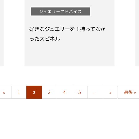
ジュエリーアドバイス
好きなジュエリーを！持ってなか
ったスピネル
«
1
2
3
4
5
...
»
最後 »