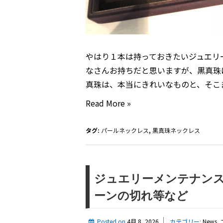
ェ
ア
やはり１本は持っておきたいジュエリ
なさんお持ちだと思いますが、黒真珠
真珠は、本当にきれいなものと、そこ
黒
Read More »
真
珠
タグ:
パールネックレス
,
黒真珠ネックレス
の
ネ
ッ
ジュエリーメンテナンス
ク
ーンの切れ等など
レ
ス
Posted on
4月 8, 2026
カテゴリー:
News
,