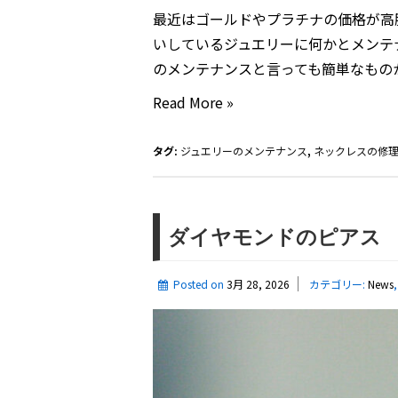
最近はゴールドやプラチナの価格が高
いしているジュエリーに何かとメンテ
のメンテナンスと言っても簡単なもの
ジ
Read More »
ュ
エ
タグ:
ジュエリーのメンテナンス
,
ネックレスの修
リ
ー
メ
ダイヤモンドのピアス 計
ン
テ
Posted on
3月 28, 2026
カテゴリー:
News
ナ
ン
ス
(修