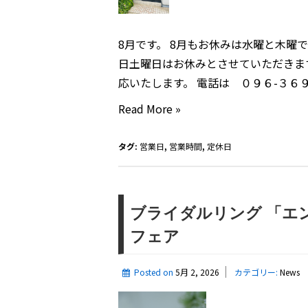
8月です。 8月もお休みは水曜と木曜で
日土曜日はお休みとさせていただきま
応いたします。 電話は ０９６-３６９
8
Read More »
月
の
タグ:
営業日
,
営業時間
,
定休日
お
休
み
ブライダルリング 「エ
の
フェア
お
知
Posted on
5月 2, 2026
カテゴリー:
News
ら
せ。