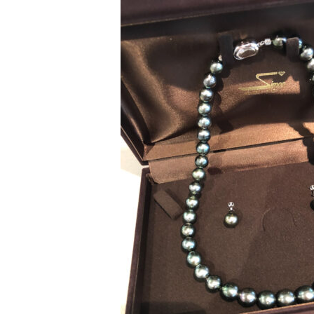
ン
ゲ
ー
ジ
リ
ン
グ
、
マ
リ
ッ
ジ
リ
ン
グ」
フ