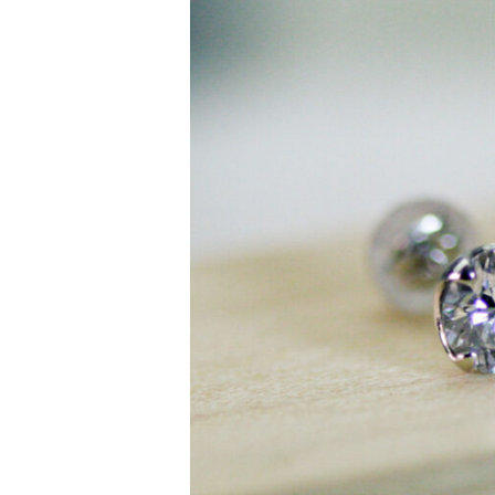
理）
指
輪
の
サ
イ
ズ
直
し
チ
ェ
ー
ン
の
切
れ