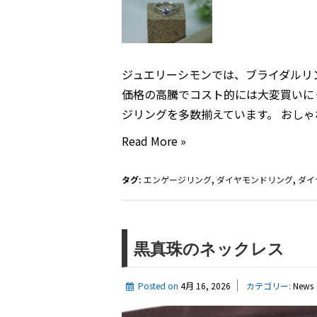
定
休
日
は
ジュエリーシモンでは、ブライダルリ
水
価格の高騰でコスト的には大変買いに
曜
ジリングを多数揃えています。 おしゃ
と
ブ
Read More »
木
ラ
曜
イ
タグ:
エンゲージリング
,
ダイヤモンドリング
,
ダイ
日
ダ
で
ル
す。
リ
黒真珠のネックレ
ン
グ
Posted on
4月 16, 2026
カテゴリー:
News
「エ