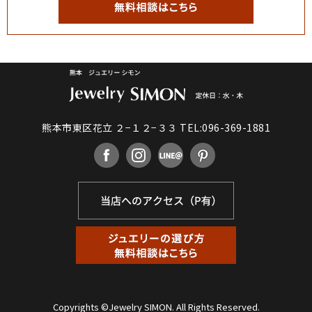
熊本市東区花立 ２−１２−３３
TEL:096-369-1881
Copyrights ©Jewelry SIMON. All Rights Reserved.