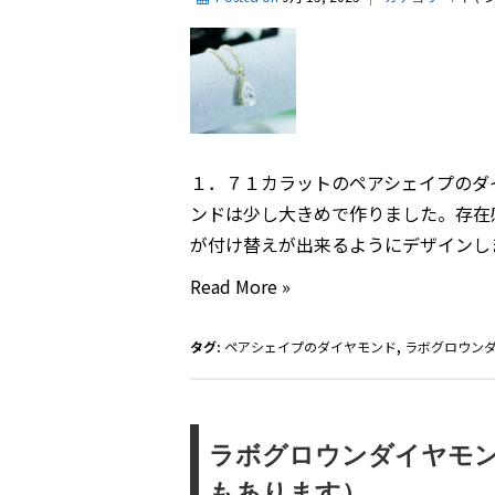
１．７１カラットのペアシェイプのダ
ンドは少し大きめで作りました。存在
が付け替えが出来るようにデザインしま
ペ
Read More »
ア
シ
タグ:
ペアシェイプのダイヤモンド
,
ラボグロウン
ェ
イ
プ
ラボグロウンダイヤモ
の
もあります）