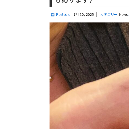
大
き
Posted on
7月 10, 2025
カテゴリー:
News
め
ダ
イ
ヤ
モ
ン
ド
ペ
ン
ダ
ン
ト
１
CT