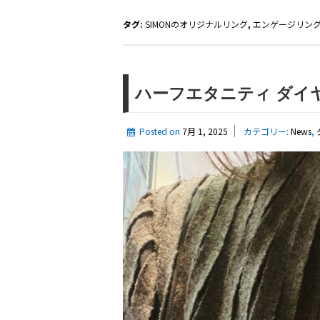
ボ
グ
タグ:
SIMONのオリジナルリング
,
エンゲージリン
ロ
ウ
ン
ハーフエタニティ ダイ
ダ
イ
Posted on
7月 1, 2025
カテゴリー:
News
,
ヤ
モ
ン
ド
の
専
門
店
と