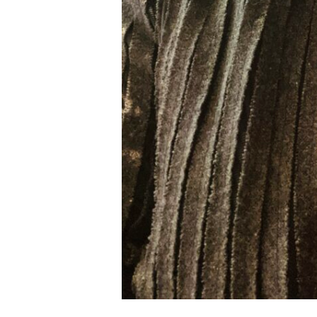
し
て
（製
品・
ル
ー
ス
も
あ
り
ま
す）