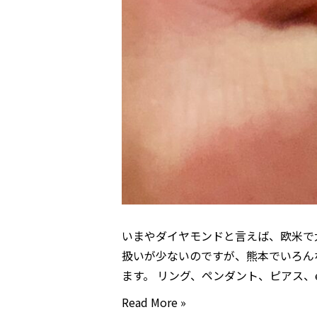
ア
ッ
プ
の
ダ
イ
ヤ
モ
ン
ド
いまやダイヤモンドと言えば、欧米で
扱いが少ないのですが、熊本でいろん
ます。 リング、ペンダント、ピアス、e
ラ
Read More »