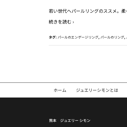
ル
リ
若い世代へパールリングのススメ。柔
ン
続きを読む ›
グ
を
タグ:
パールのエンゲージリング
,
パールのリング
,
ア
ッ
プ
し
ま
し
た
ホーム
ジュエリーシモンとは