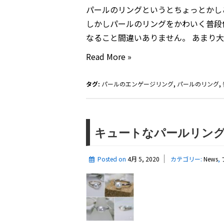
パールのリングというとちょっとかし
しかしパールのリングをかわいく普段
なること間違いありません。 あまり大
シ
Read More »
ン
プ
タグ:
パールのエンゲージリング
,
パールのリング
,
ル
な
普
キュートなパールリン
段
使
Posted on
4月 5, 2020
カテゴリー:
News
,
い
の
パ
ー