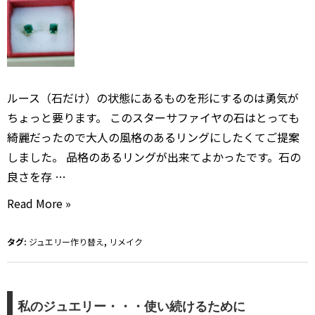
ン
グ
へ
リ
メ
ルース（石だけ）の状態にあるものを形にするのは勇気が
イ
ちょっと要ります。 このスターサファイヤの石はとっても
ク
綺麗だったので大人の風格のあるリングにしたくてご提案
しました。 品格のあるリングが出来てよかったです。石の
良さを存 …
オ
Read More »
ー
ダ
タグ:
ジュエリー作り替え
,
リメイク
ー
ジ
ュ
私のジュエリー・・・使い続けるために