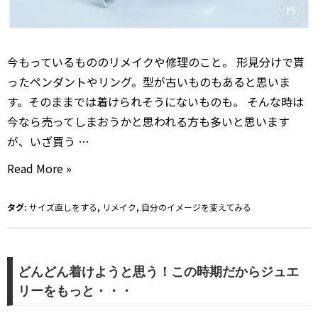
今もっているもののリメイクや修理のこと。 形見分けで貰
ったペンダントやリング。型が古いものもあると思いま
す。そのままでは着けられそうにないものも。 そんな時は
今なら売ってしまおうかと思われる方も多いと思います
が、いざ買う …
私
Read More »
の
ジ
タグ:
サイズ直しをする
,
リメイク
,
自分のイメージを変えてみる
ュ
エ
リ
どんどん着けようと思う！この時期だからジュエ
ー・・・
リーをもっと・・・
使