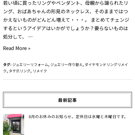
若い頃に買ったリングやペンダント、母親から譲られたリ
っ
ング、おばあちゃんの形見のネックレス、そのままではつ
と・・・
かえないものがどんどん増えて・・・。 まとめてチェンジ
するというアイデアはいかがでしょうか？要らないものは
処分して、 …
リ
Read More »
メ
イ
タグ:
ジュエリーリフォーム
,
ジュエリー作り替え
,
ダイヤモンドリングリメイ
ク
,
タテ爪リング
,
リメイク
ク
で
ジ
ュ
最新記事
エ
リ
8月のお休みのお知らせ。定休日は水曜と木曜日です。
ー
デ