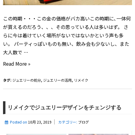
この時期・・・この金の価格がバカ高いこの時期に､一体何
が買えるのだろう、、、その思っている人は多いはず。 さ
らに今は着けていく場所がないではないかという声も多
い。 パーティっぽいものも無い、飲み会も少ないし、また
大人数で …
ど
Read More »
ん
ど
タグ:
ジュエリーの処分
,
ジュエリーの活用
,
リメイク
ん
着
け
リメイクでジュエリーデザインをチェンジする
よ
う
Posted on
10月 23, 2019
カテゴリー:
ブログ
と