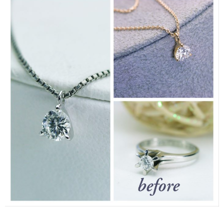
思
う！
こ
の
時
期
だ
か
ら
ジ
ュ
エ
リ
ー
を
も