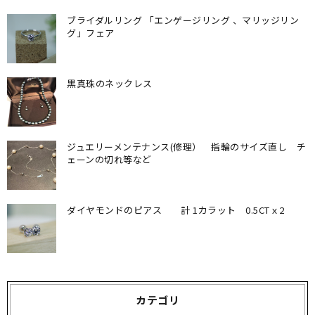
ザ
ブライダルリング 「エンゲージリング 、マリッジリン
イ
グ」フェア
ン
を
黒真珠のネックレス
チ
ェ
ン
ジュエリーメンテナンス(修理） 指輪のサイズ直し チ
ジ
ェーンの切れ等など
す
る
ダイヤモンドのピアス 計 1カラット 0.5CTｘ2
カテゴリ