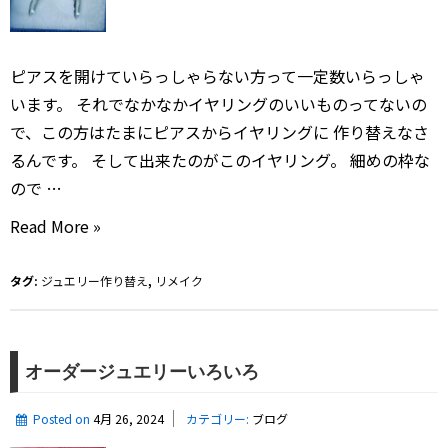
ピアスを開けていらっしゃらない方って一定数いらっしゃ
います。 それでなかなかイヤリングのいいものってないの
で、この方はたまにピアスからイヤリングに 作り替えなさ
るんです。 そして出来たのがこのイヤリング。 細めの枠な
ので …
ピ
Read More »
ア
ス
タグ:
ジュエリー作り替え
,
リメイク
か
ら
イ
オーダージュエリーいろいろ
ヤ
リ
Posted on
4月 26, 2024
カテゴリー:
ブログ