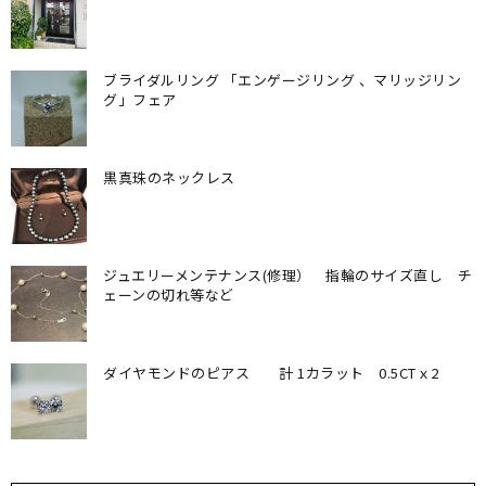
知
ら
せ。
ブライダルリング 「エンゲージリング 、マリッジリン
定
グ」フェア
休
日
黒真珠のネックレス
は
水
曜
と
ジュエリーメンテナンス(修理） 指輪のサイズ直し チ
ェーンの切れ等など
木
曜
日
ダイヤモンドのピアス 計 1カラット 0.5CTｘ2
で
す。