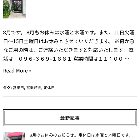
8月です。 8月もお休みは水曜と木曜です。また、11日火曜
日〜15日土曜日はお休みとさせていただきます。 ※何か急
なご用の時は、ご連絡いただきますと対応いたします。 電
話は ０９６-３６９-１８８１ 営業時間は１１：００ …
8
Read More »
月
の
タグ:
営業日
,
営業時間
,
定休日
お
休
み
最新記事
の
お
8月のお休みのお知らせ。定休日は水曜と木曜日です。